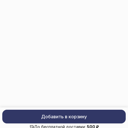
info@trade-elektro.ru
Добавить в корзину
trade-elektro.ru
Политика конфиденциальности
Оферта
До бесплатной доставки:
500 ₽