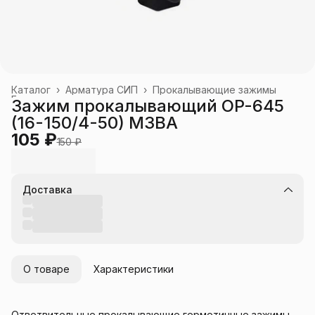
Каталог
›
Арматура СИП
›
Прокалывающие зажимы
Главная
›
Зажим прокалывающий OP-645
(16-150/4-50) МЗВА
105 ₽
150 ₽
Доставка
О товаре
Характеристики
Ответвительные прокалывающие герметичные зажимы