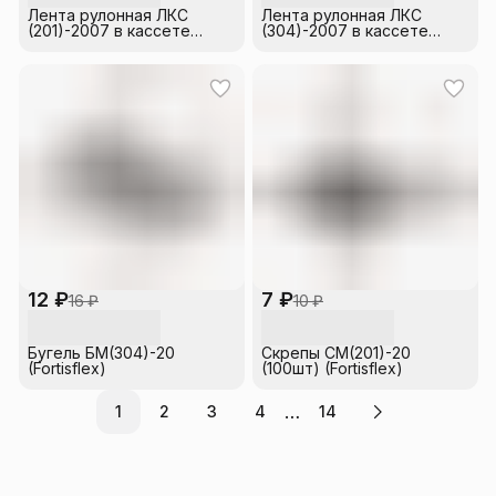
Лента рулонная ЛКС
Лента рулонная ЛКС
(201)-2007 в кассете
(304)-2007 в кассете
(уп.50м) Fortisflex
(уп.25м) Fortisflex
12 ₽
7 ₽
16 ₽
10 ₽
Бугель БМ(304)-20
Скрепы СМ(201)-20
(Fortisflex)
(100шт) (Fortisflex)
…
1
2
3
4
14