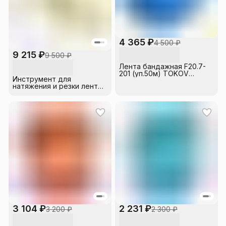
4 365 ₽
4 500 ₽
9 215 ₽
9 500 ₽
Лента бандажная F20.7-
201 (уп.50м) TOKOV
Инструмент для
ELECTRIC
натяжения и резки ленты
ИНСЛ-1 (CVF/CT42/OPV)
IEK
3 104 ₽
2 231 ₽
3 200 ₽
2 300 ₽