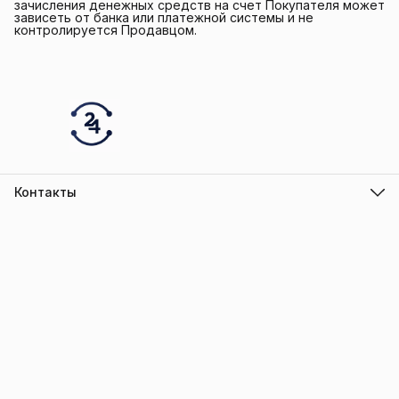
зачисления денежных средств на счет Покупателя может
зависеть от банка или платежной системы и не
контролируется Продавцом.
Контакты
Адрес
г.Барнаул
Режим работы
ПН-ПТ с 10.00 до 18.00
Эл. почта
info@trade-elektro.ru