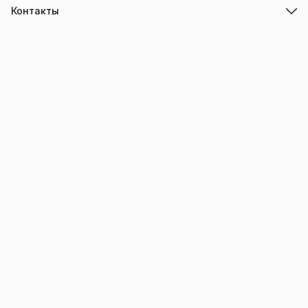
Контакты
Адрес
г.Барнаул
Режим работы
ПН-ПТ с 10.00 до 18.00
Эл. почта
info@trade-elektro.ru