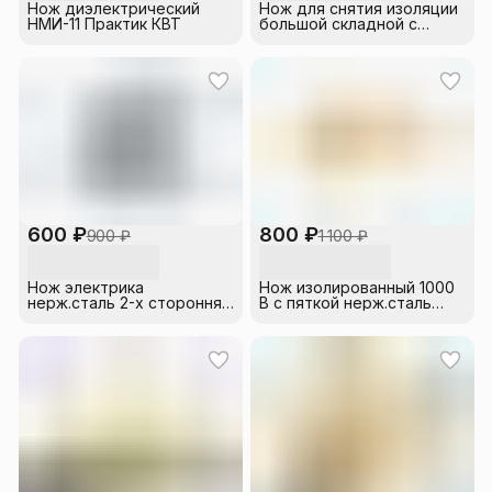
Нож диэлектрический
Нож для снятия изоляции
НМИ-11 Практик КВТ
большой складной с
изогнутым лезвием №2
(14202) SHTOK
600 ₽
800 ₽
900 ₽
1 100 ₽
Нож электрика
Нож изолированный 1000
нерж.сталь 2-х сторонняя
В с пяткой нерж.сталь
заточка лезвие 33мм FIT
170мм лезвие 37мм
прорезин.ручка FIT