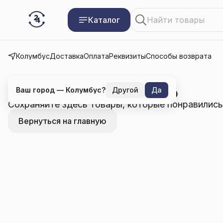
Каталог
Колумбус
Доставка
Оплата
Реквизиты
Способы возврата
В избранном пока пусто
Ваш город —
Колумбус
?
Другой
Да
Сохраняйте здесь товары, которые понравились
Вернуться на главную