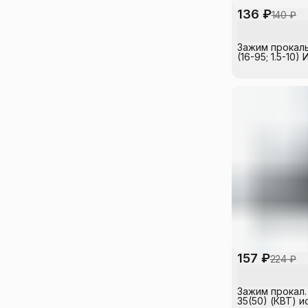
136 ₽
140 ₽
Зажим прокал
(16-95; 1.5-10
157 ₽
224 ₽
Зажим прокал.
35(50) (КВТ) ис