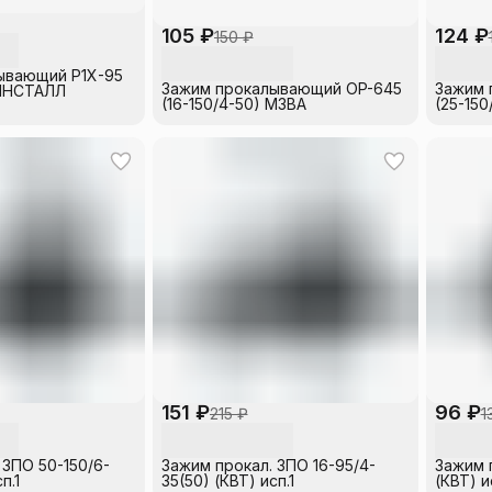
105 ₽
124 ₽
150 ₽
ывающий P1X-95
Зажим прокалывающий OP-645
Зажим 
) ИНСТАЛЛ
(16-150/4-50) МЗВА
(25-150
151 ₽
96 ₽
215 ₽
1
 ЗПО 50-150/6-
Зажим прокал. ЗПО 16-95/4-
Зажим п
п.1
35(50) (КВТ) исп.1
(КВТ) и