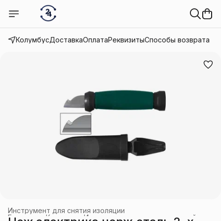
Колумбус
Доставка
Оплата
Реквизиты
Способы возврата
Инструмент для снятия изоляции
Главная
›
Каталог
›
Инструмент электромонтажный
›