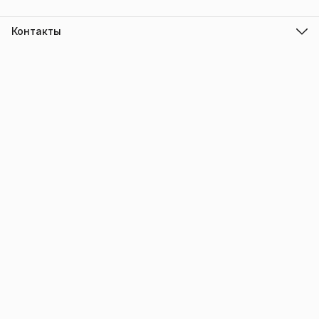
Контакты
Адрес
г.Барнаул
Режим работы
ПН-ПТ с 10.00 до 18.00
Эл. почта
info@trade-elektro.ru