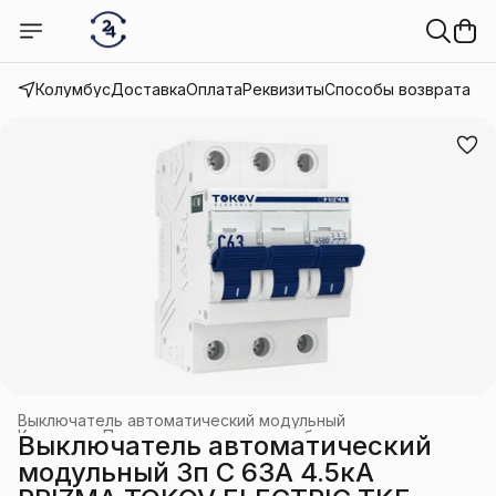
Колумбус
Доставка
Оплата
Реквизиты
Способы возврата
Выключатель автоматический модульный
Каталог
›
Промышленное электрооборудование
›
Выключатель автоматический
Главная
›
модульный 3п C 63А 4.5кА