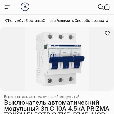
Колумбус
Доставка
Оплата
Реквизиты
Способы возврата
Выключатель автоматический модульный
Каталог
›
Промышленное электрооборудование
›
Выключатель автоматический
Главная
›
модульный 3п C 10А 4.5кА PRIZMA