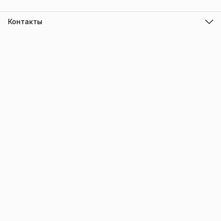
Контакты
Адрес
г.Барнаул
Режим работы
ПН-ПТ с 10.00 до 18.00
Эл. почта
info@trade-elektro.ru