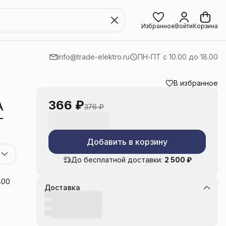
Избранное
Войти
Корзина
info@trade-elektro.ru
ПН-ПТ с 10.00 до 18.00
В избранное
366 ₽
A
376 ₽
-
Добавить в корзину
До бесплатной доставки:
2 500 ₽
400
Доставка
DIN-
 для