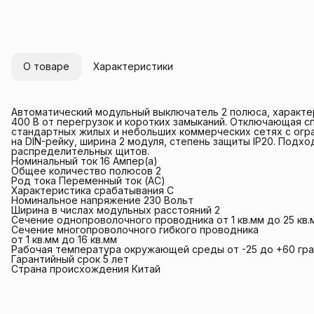
О товаре
Характеристики
Автоматический модульный выключатель 2 полюса, характе
400 В от перегрузок и коротких замыканий. Отключающая с
стандартных жилых и небольших коммерческих сетях с огр
на DIN-рейку, ширина 2 модуля, степень защиты IP20. Подх
распределительных щитов.
Номинальный ток 16 Ампер(а)
Общее количество полюсов 2
Род тока Переменный ток (AC)
Характеристика срабатывания C
Номинальное напряжение 230 Вольт
Ширина в числах модульных расстояний 2
Сечение однопроволочного проводника от 1 кв.мм до 25 кв.
Сечение многопроволочного гибкого проводника
от 1 кв.мм до 16 кв.мм
Рабочая температура окружающей среды от -25 до +60 гр
Гарантийный срок 5 лет
Страна происхождения Китай