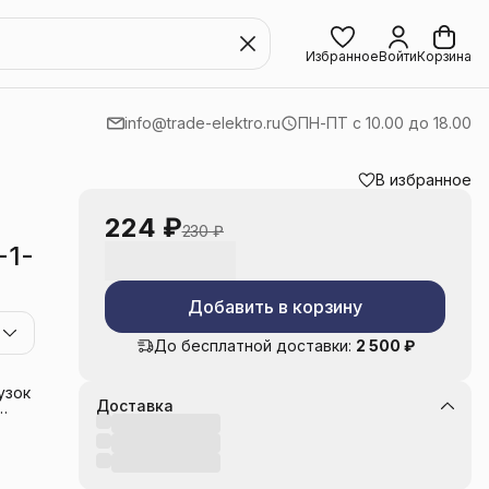
Избранное
Войти
Корзина
info@trade-elektro.ru
ПН-ПТ с 10.00 до 18.00
В избранное
224 ₽
230 ₽
-1-
Добавить в корзину
До бесплатной доставки:
2 500 ₽
узок
Доставка
уль,