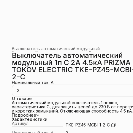
Выключатель автоматический модульный
Каталог
›
Промышленное электрооборудование
›
Выключатель автоматический
Главная
›
модульный 1п C 2А 4.5кА PRIZMA
TOKOV ELECTRIC TKE-PZ45-MCBI
2-C
Номинальный ток, А
2
О товаре
Автоматический модульный выключатель 1 полюс,
характеристика C, для защиты цепей до 230 В от перегр
и коротких замыканий. Отключающая способность 4.5 кА
соответствует применению в стандартных жилых и
Подробнее
небольших коммерческих сетях с ограниченными токами
Характеристики
короткого замыкания. Монтаж на DIN-рейку, ширина 1 мод
Артикул
TKE-PZ45-MCBI-1-2-C
степень защиты IP20. Подходит для бытовых и
коммерческих распределительных щитов.
Номинальный ток, А
2