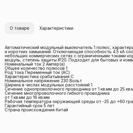
О товаре
Характеристики
Автоматический модульный выключатель 1 полюс, характери
и коротких замыканий. Отключающая способность 4.5 кА с
небольших коммерческих сетях с ограниченными токами кор
модуль, степень защиты IP20. Подходит для бытовых и ко
Номинальный ток 2 Ампер(а)
Общее количество полюсов 1
Род тока Переменный ток (AC)
Характеристика срабатывания C
Номинальное напряжение 230 Вольт
Ширина в числах модульных расстояний 1
Сечение однопроволочного проводника от 1 кв.мм до 25 кв.
Сечение многопроволочного гибкого проводника
от 1 кв.мм до 16 кв.мм
Рабочая температура окружающей среды от -25 до +60 гр
Гарантийный срок 5 лет
Страна происхождения Китай