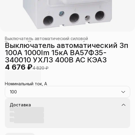
Выключатель автоматический силовой
Каталог
›
Промышленное электрооборудование
›
Выключатель автоматический 3п
Главная
›
100А 1000Im 15кА ВА57Ф35-
340010 УХЛ3 400В AC КЭАЗ
4 676 ₽
4 820 ₽
Номинальный ток, А
100
Доставка