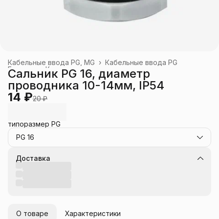
Кабельные ввода PG, MG
›
Кабельные ввода PG
Главная
›
Каталог
›
Сальник PG 16, диаметр
проводника 10-14мм, IP54
14 ₽
20 ₽
типоразмер PG
PG 16
Доставка
О товаре
Характеристики