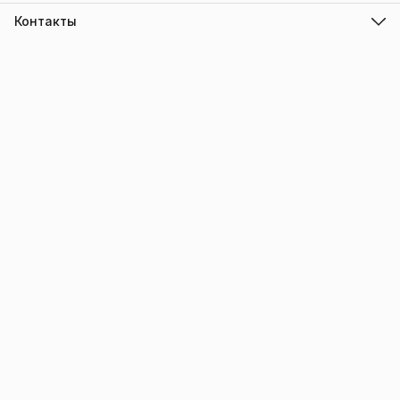
Контакты
Адрес
г.Барнаул
Режим работы
ПН-ПТ с 10.00 до 18.00
Эл. почта
info@trade-elektro.ru