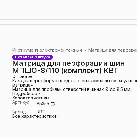
Инструмент электромонтажный
›
Матрица для перфора
Главная
›
Каталог
›
Осталась 1 штука
Матрица для перфорации шин
МПШО-8/110 (комплект) КВТ
О товаре
Каждая перфоформа представлена комплектом: «пуансон
матрица»
Матрица для пробивки отверстий в шинах Ø до 8.5 мм
Форма отверстия круг
Подробнее
На каждую матрицу и пуансон нанесена лазерная
Характеристики
маркировка размера
Артикул
85355
Толщина пробиваемого материала:
медная/алюминиевая шина: до 12 мм
Бренд
КВТ
стальной лист: до 8 мм
Все характеристики
Упаковка: блистер