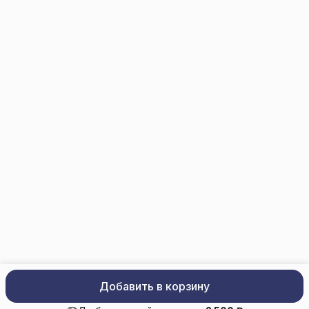
info@trade-elektro.ru
Добавить в корзину
trade-elektro.ru
Политика конфиденциальности
Оферта