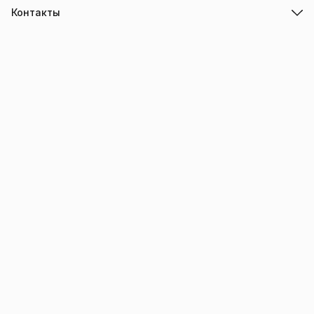
Контакты
Адрес
г.Барнаул
Режим работы
ПН-ПТ с 10.00 до 18.00
Эл. почта
info@trade-elektro.ru