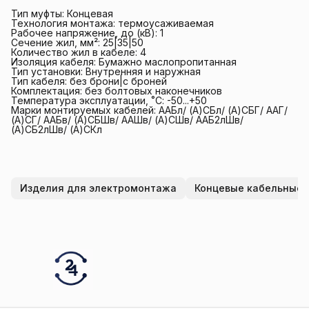
Тип муфты: Концевая
Технология монтажа: термоусаживаемая
Рабочее напряжение, до (кВ): 1
Сечение жил, мм²: 25|35|50
Количество жил в кабеле: 4
Изоляция кабеля: Бумажно маслопропитанная
Тип установки: Внутренняя и наружная
Тип кабеля: без брони|с броней
Комплектация: без болтовых наконечников
Температура эксплуатации, ˚С: -50...+50
Марки монтируемых кабелей: ААБл/ (А)СБл/ (А)СБГ/ ААГ/
(А)СГ/ ААБв/ (А)СБШв/ ААШв/ (А)СШв/ ААБ2лШв/
(А)СБ2лШв/ (А)СКл
Изделия для электромонтажа
Концевые кабельные 