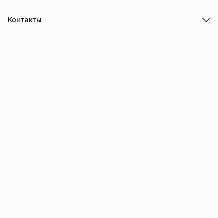
Контакты
Адрес
г.Барнаул
Режим работы
ПН-ПТ с 10.00 до 18.00
Эл. почта
info@trade-elektro.ru