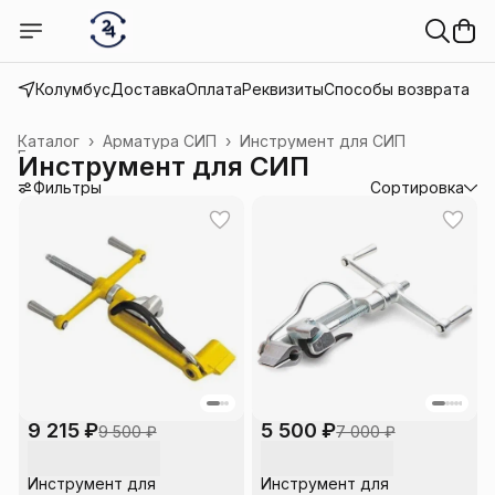
Колумбус
Доставка
Оплата
Реквизиты
Способы возврата
Каталог
›
Арматура СИП
›
Инструмент для СИП
Главная
›
Инструмент для СИП
Фильтры
Сортировка
9 215 ₽
5 500 ₽
9 500 ₽
7 000 ₽
Инструмент для
Инструмент для